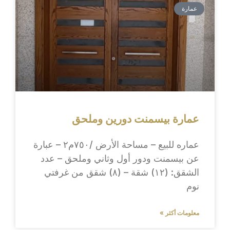
عمارة
عمارة بيسمنت دورين وملحق
عماره للبيع – مساحة الأرض /٧٥٠م٢ – عبارة
عن بيسمنت ودور أول وثاني وملحق – عدد
الشقق: (١٢) شقة – (٨) شقق من غرفتي
نوم
معلومات أكثر »