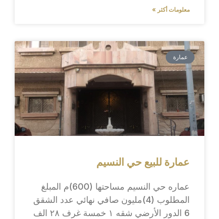
معلومات أكثر »
عمارة
عمارة للبيع حي النسيم
عماره حي النسيم مساحتها (600)م المبلغ
المطلوب (4)مليون صافي نهائي عدد الشقق
6 الدور الأرضي شقه ١ خمسة غرف ٢٨ الف