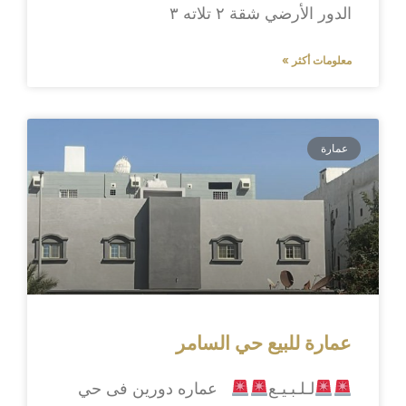
الدور الأرضي شقة ٢ تلاته ٣
معلومات أكثر »
عمارة
عمارة للبيع حي السامر
لـلـبـيـع
عماره دورين فى حي