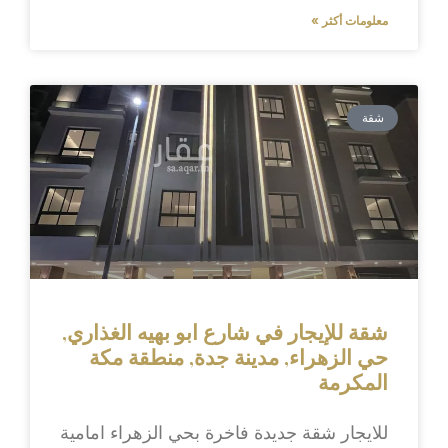
معلومات أكثر »
شقة
شقة للإيجار في شارع ابو بهيه الغذاري,
حي الزهراء, مدينة جدة, منطقة مكة
المكرمة
للايجار شقة جديدة فاخرة بحي الزهراء امامية