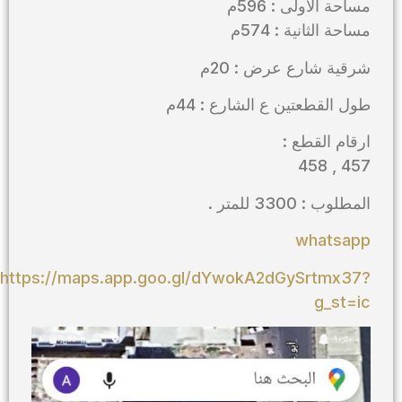
مساحة الاولى : 596م
مساحة الثانية : 574م
شرقية شارع عرض : 20م
طول القطعتين ع الشارع : 44م
ارقام القطع :
457 , 458
المطلوب : 3300 للمتر .
whatsapp
https://maps
.app.goo.gl/dYwokA2dGySrtmx37?
g_st=ic