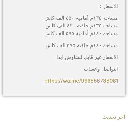
الاسعار :
مساحة ١٣٥م أمامية ٤٥٠ الف كاش
مساحة ١٣٥م خلفية ٤٢٠ الف كاش
مساحة ١٨٠م أمامية ٥٩٥ الف كاش
مساحة ١٨٠م خلفية ٥٧٥ الف كاش
الاسعار غير قابل للتفاوض ابدا
التواصل واتساب
https://wa.me/966556788081
آخر تحديث