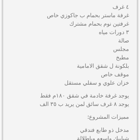
٤ غرف
غرفة ماستر بحمام ب جاكوزي خاص
غرفتين نوم بحمام مشترك
٣ دورات مياه
صالة
مجلس
مطبخ
بلكونة ل شقق الامامية
موقف خاص
خزان علوي و سفلي مستقل
يوجد غرفة خادمة في شقق ١٨٠م فقط
يوجد ٨ غرف سائق لمن يريد ب ٣٥ الف
مميزات المشروع:
مدخل ذو طابع فندقي
شبابيك واسعه وباطلالة