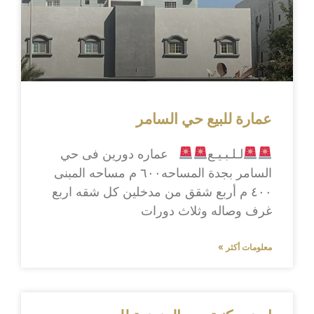
عمارة للبيع حي السامر
لـلـبـيـع
عماره دورين فى حي
السامر بجدة المساحه٦٠٠ م مساحه المبنى
٤٠٠ م أربع شقق من مدخلين كل شقه اربع
غرف وصاله وثلاث دورات
معلومات أكثر »