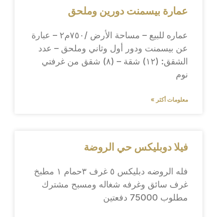
عمارة بيسمنت دورين وملحق
عماره للبيع – مساحة الأرض /٧٥٠م٢ – عبارة
عن بيسمنت ودور أول وثاني وملحق – عدد
الشقق: (١٢) شقة – (٨) شقق من غرفتي
نوم
معلومات أكثر »
فيلا دوبليكس حي الروضة
فله الروضه دبليكس ٥ غرف ٣حمام ١ مطبخ
غرف سائق وغرفه شغاله ومسبح مشترك
مطلوب 75000 دفعتين