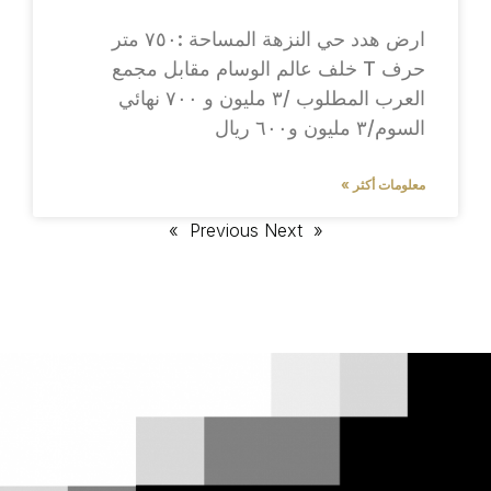
ارض هدد حي النزهة المساحة :٧٥٠ متر
حرف T خلف عالم الوسام مقابل مجمع
العرب المطلوب /٣ مليون و ٧٠٠ نهائي
السوم/٣ مليون و٦٠٠ ريال
معلومات أكثر »
Next »
« Previous