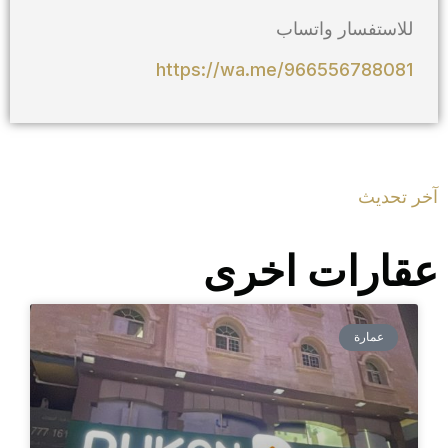
للاستفسار واتساب
https://wa.me/966556788081
آخر تحديث
عقارات اخرى
عمارة