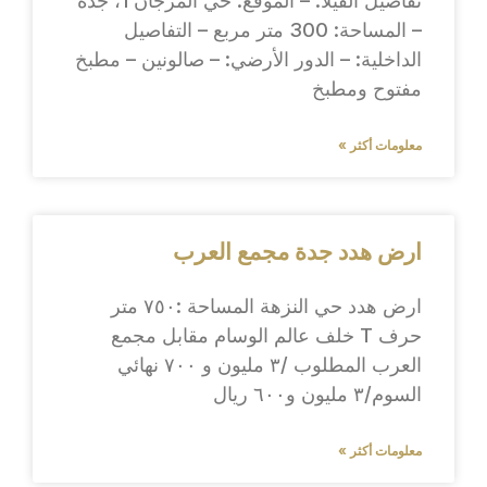
تفاصيل الفيلا: – الموقع: حي المرجان 1، جدة
– المساحة: 300 متر مربع – التفاصيل
الداخلية: – الدور الأرضي: – صالونين – مطبخ
مفتوح ومطبخ
معلومات أكثر »
ارض هدد جدة مجمع العرب
ارض هدد حي النزهة المساحة :٧٥٠ متر
حرف T خلف عالم الوسام مقابل مجمع
العرب المطلوب /٣ مليون و ٧٠٠ نهائي
السوم/٣ مليون و٦٠٠ ريال
معلومات أكثر »