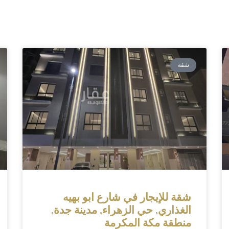
شقة
شقة للإيجار في شارع ابو بهيه
الغذاري, حي الزهراء, مدينة جدة,
منطقة مكة المكرمة