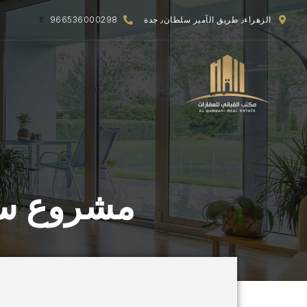
الزهراء٫ طريق الآمير سلطان٫ جدة
966536000298
مشروع سهل 9- شقق تمليك