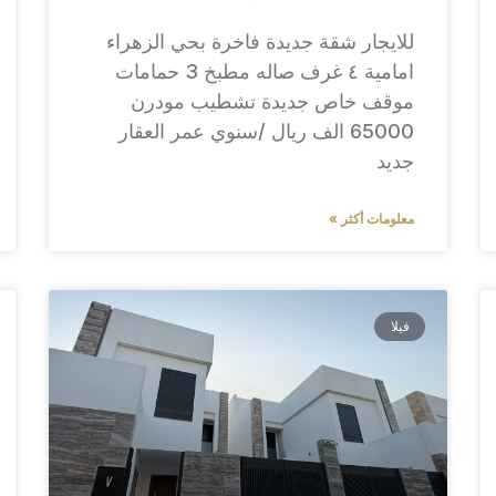
للايجار شقة جديدة فاخرة بحي الزهراء
امامية ٤ غرف صاله مطبخ 3 حمامات
موقف خاص جديدة تشطيب مودرن
65000 الف ريال /سنوي عمر العقار
جديد
معلومات أكثر »
فيلا