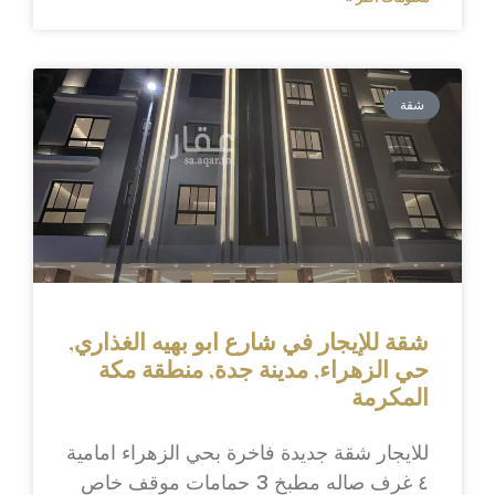
شقة
شقة للإيجار في شارع ابو بهيه الغذاري,
حي الزهراء, مدينة جدة, منطقة مكة
المكرمة
للايجار شقة جديدة فاخرة بحي الزهراء امامية
٤ غرف صاله مطبخ 3 حمامات موقف خاص