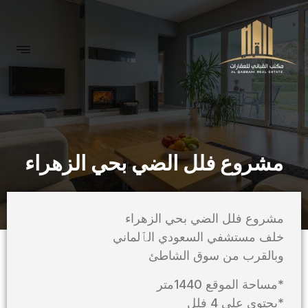
مشروع فلل الضي بحي الزهراء
مشروع فلل الضي بحي الزهراء
خلف مستشفي السعودي الٱلماني
وبالقرب من سوق الشاطئ
*مساحة الموقع 1440متر
*يحتوي على 4 فلل