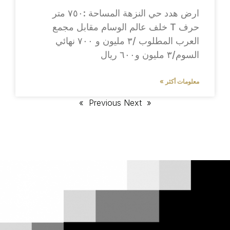
ارض هدد حي النزهة المساحة :٧٥٠ متر
حرف T خلف عالم الوسام مقابل مجمع
العرب المطلوب /٣ مليون و ٧٠٠ نهائي
السوم/٣ مليون و٦٠٠ ريال
معلومات أكثر »
Next »
« Previous