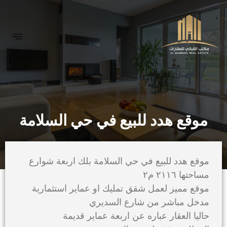
موقع هدد للبيع في حي السلامة
موقع هدد للبيع في حي السلامة بلك اربعة شوارع
مساحتها ٢١١٦ م٢
موقع مميز لعمل شقق تمليك او عماير استثمارية
مدخل مباشر من شارع السديري
حاليا العقار عباره عن اربعة عماير قديمة